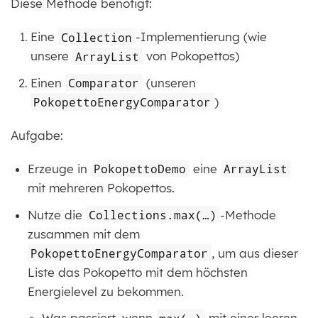
Diese Methode benötigt:
Eine
Collection
-Implementierung (wie
unsere
ArrayList
von Pokopettos)
Einen
Comparator
(unseren
PokopettoEnergyComparator
)
Aufgabe:
Erzeuge in
PokopettoDemo
eine
ArrayList
mit mehreren Pokopettos.
Nutze die
Collections.max(…​)
-Methode
zusammen mit dem
PokopettoEnergyComparator
, um aus dieser
Liste das Pokopetto mit dem höchsten
Energielevel zu bekommen.
Was passiert, wenn
max(…​)
mit einer leeren