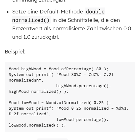
Setze eine Default-Methode
double
normalized()
in die Schnittstelle, die den
Prozentwert als normalisierte Zahl zwischen 0.0
und 1.0 zurückgibt.
Beispiel:
Mood highMood = Mood.ofPercentage( 80 );

System.out.printf( "Mood 80%% = %d%%, %.2f 
normalized%n",

                   highMood.percentage(), 
highMood.normalized() );

Mood lowMood = Mood.ofNormalized( 0.25 );

System.out.printf( "Mood 0.25 normalized = %d%%, 
%.2f normalized",

                   lowMood.percentage(), 
lowMood.normalized() );