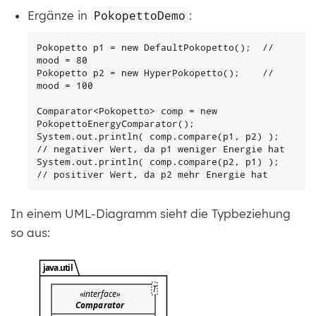
Ergänze in
PokopettoDemo
:
Pokopetto p1 = new DefaultPokopetto();  // 
mood = 80

Pokopetto p2 = new HyperPokopetto();    // 
mood = 100

Comparator<Pokopetto> comp = new 
PokopettoEnergyComparator();

System.out.println( comp.compare(p1, p2) );  
// negativer Wert, da p1 weniger Energie hat

System.out.println( comp.compare(p2, p1) );  
// positiver Wert, da p2 mehr Energie hat
In einem UML-Diagramm sieht die Typbeziehung
so aus: