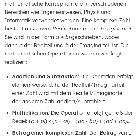
mathematische Konzeption, die in verschiedenen
Bereichen wie Ingenieurwesen, Physik und
Informatik verwendet werden. Eine komplexe Zahl
besteht aus einem
Realteil
und einem
Imaginärteil
.
Sie wird in der Form
a + bi
geschrieben, wobei
dann
a
der Realteil und
b
der Imaginärteil ist. Die
mathematischen Operationen werden wie folgt
realisiert:
Addition und Subtraktion
: Die Operation erfolgt
elementweise, d. h., der Realteil/Imaginärteil
einer Zahl wird mit dem Realteil/Imaginärteil
der anderen Zahl addiert/subtrahiert.
Multiplikation
: Die Operation erfolgt gemäß der
Regel: (
a
+
bi
) × (
c
+
di
) = (
ac
-
bd
) + (
ad
+
bc
)
i
.
Betrag einer komplexen Zahl
: Der Betrag von
z