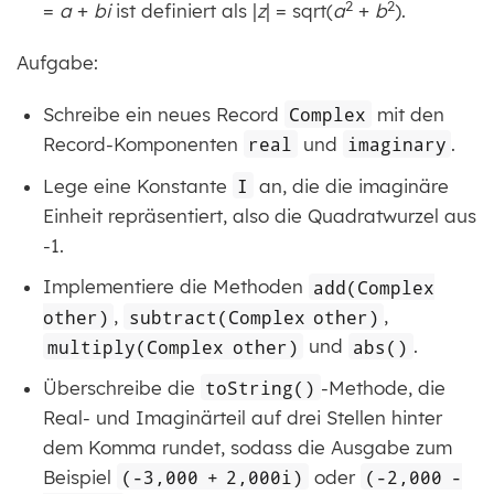
2
2
=
a
+
bi
ist definiert als |
z
| = sqrt(
a
+
b
).
Aufgabe:
Schreibe ein neues Record
Complex
mit den
Record-Komponenten
real
und
imaginary
.
Lege eine Konstante
I
an, die die imaginäre
Einheit repräsentiert, also die Quadratwurzel aus
-1.
Implementiere die Methoden
add(Complex
other)
,
subtract(Complex other)
,
multiply(Complex other)
und
abs()
.
Überschreibe die
toString()
-Methode, die
Real- und Imaginärteil auf drei Stellen hinter
dem Komma rundet, sodass die Ausgabe zum
Beispiel
(-3,000 + 2,000i)
oder
(-2,000 -